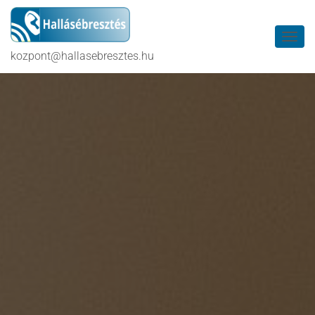
N
kozpont@hallasebresztes.hu
A
V
I
G
Á
C
I
Ó
B
E
-
/
K
I
K
A
P
C
S
O