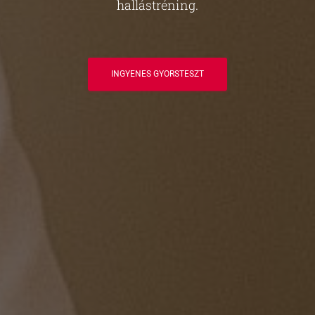
hallástréning.
INGYENES GYORSTESZT