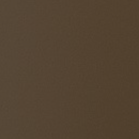
L
Á
S
A